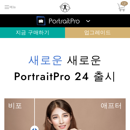
121
메뉴
›
지금 구매하기
업그레이드
새로운
새로운
PortraitPro 24 출시
비포
애프터