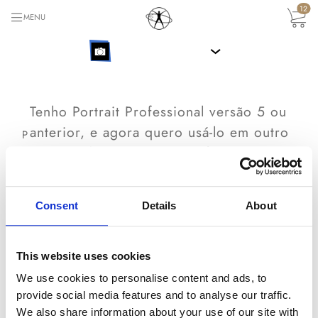
12
MENU
›
Tenho Portrait Professional versão 5 ou
anterior, e agora quero usá-lo em outro
P
computador. O que posso fazer?
Se você deseja transferir o seu Portrait Professional
Consent
Details
About
versão 5 (ou anterior) a outro computador, você pode
fazer isso usando o gerenciador de licenças. Você só
R
precisa desativar sua licença atual, e isso vai criar
This website uses cookies
uma nova chave, que você pode usar para ativar
We use cookies to personalise content and ads, to
Portrait Professional novamente. Vá ao nosso
provide social media features and to analyse our traffic.
gerenciador de licenças
We also share information about your use of our site with