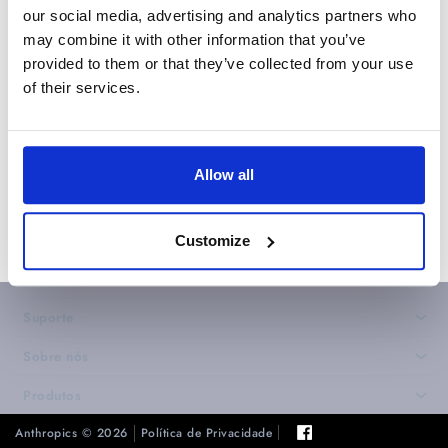
Se não tiver encontrado a resposta para a sua
our social media, advertising and analytics partners who
pergunta,
crie um pedido de suporte
para fazer
may combine it with other information that you’ve
uma pergunta à nossa equipe de suporte.
provided to them or that they’ve collected from your use
of their services.
Voltar
Allow all
Customize
Suporte
›
Sobre nós
›
Produtos
›
Anthropics © 2026
Política de Privacidade