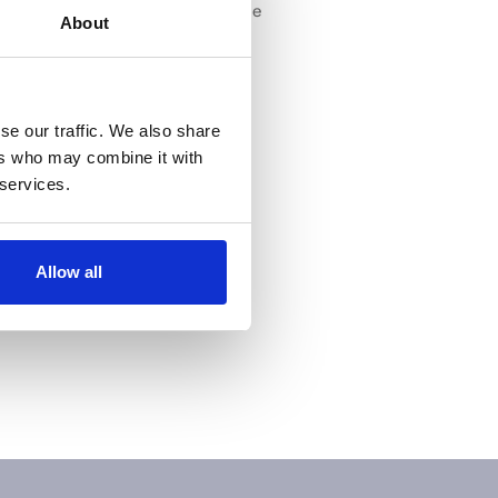
r uma pergunta à nossa equipe
About
se our traffic. We also share
ers who may combine it with
 services.
Allow all