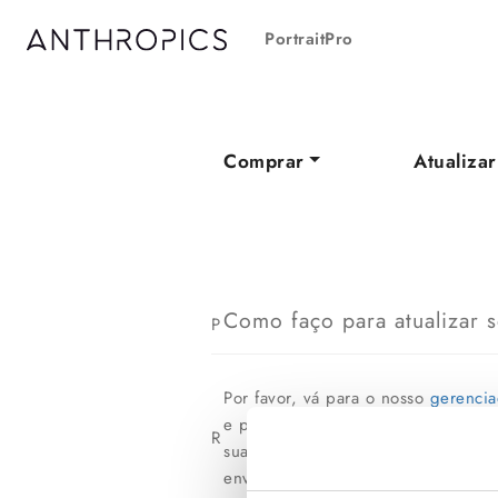
PortraitPro
Comprar
Atualizar
Como faço para atualizar s
P
Por favor, vá para o nosso
gerencia
e para atualizá-la. Você não precis
R
sua chave de atualização, insira o
enviado para você em até 30 minuto