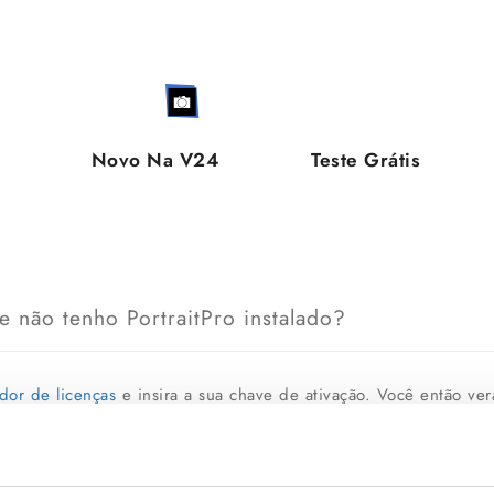
Novo Na V24
Teste Grátis
e não tenho PortraitPro instalado?
dor de licenças
e insira a sua chave de ativação. Você então verá
a baixar a sua versão atual para atualizar e fazer o download de 
 seu e-mail na nossa página do gerenciador de licenças e um e-m
s. Por favor, lembre-se de que é importante verificar a sua cai