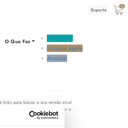
13
Suporte
Teste Grátis
O Que Faz
Comprar Agora
Atualizar
 links para baixar a sua versão atual
uma versão mais nova. Se não tiver a
ail contendo a sua chave será
xa de spam.