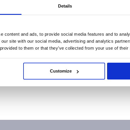
a para a sua pergunta,
crie um pedido de suporte
para faze
Details
e content and ads, to provide social media features and to analy
 our site with our social media, advertising and analytics partn
 provided to them or that they’ve collected from your use of their
Customize