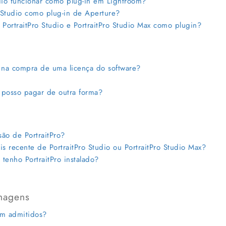
io funcionar como plug-in em Lightroom?
 Studio como plug-in de Aperture?
rtraitPro Studio e PortraitPro Studio Max como plugin?
na compra de uma licença do software?
 posso pagar de outra forma?
ão de PortraitPro?
 recente de PortraitPro Studio ou PortraitPro Studio Max?
tenho PortraitPro instalado?
imagens
m admitidos?