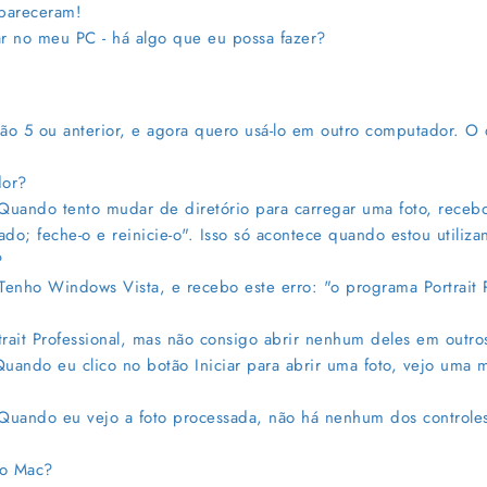
pareceram!
r no meu PC - há algo que eu possa fazer?
são 5 ou anterior, e agora quero usá-lo em outro computador. O
dor?
 Quando tento mudar de diretório para carregar uma foto, receb
; feche-o e reinicie-o". Isso só acontece quando estou utilizan
?
Tenho Windows Vista, e recebo este erro: "o programa Portrait P
ait Professional, mas não consigo abrir nenhum deles em outr
Quando eu clico no botão Iniciar para abrir uma foto, vejo um
 Quando eu vejo a foto processada, não há nenhum dos controle
no Mac?