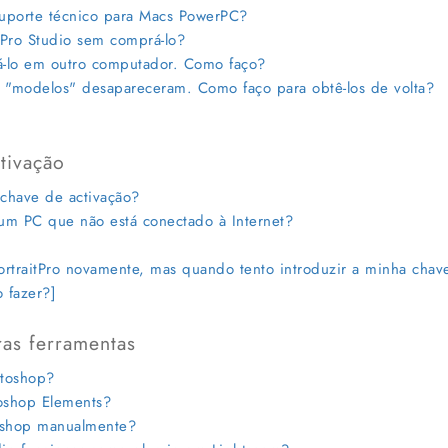
uporte técnico para Macs PowerPC?
Pro Studio sem comprá-lo?
-lo em outro computador. Como faço?
modelos" desapareceram. Como faço para obtê-los de volta?
tivação
have de activação?
um PC que não está conectado à Internet?
rtraitPro novamente, mas quando tento introduzir a minha chav
o fazer?]
as ferramentas
otoshop?
oshop Elements?
oshop manualmente?