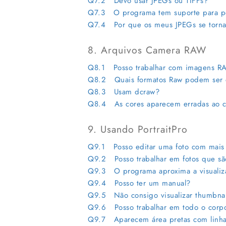
Q7.2 Devo usar JPEGs ou TIFFs?
Q7.3 O programa tem suporte para pe
Q7.4 Por que os meus JPEGs se tornam
8. Arquivos Camera RAW
Q8.1 Posso trabalhar com imagens RAW
Q8.2 Quais formatos Raw podem ser d
Q8.3 Usam dcraw?
Q8.4 As cores aparecem erradas ao c
9. Usando PortraitPro
Q9.1 Posso editar uma foto com mais
Q9.2 Posso trabalhar em fotos que sã
Q9.3 O programa aproxima a visualiza
Q9.4 Posso ter um manual?
Q9.5 Não consigo visualizar thumbnail
Q9.6 Posso trabalhar em todo o corpo
Q9.7 Aparecem área pretas com linha