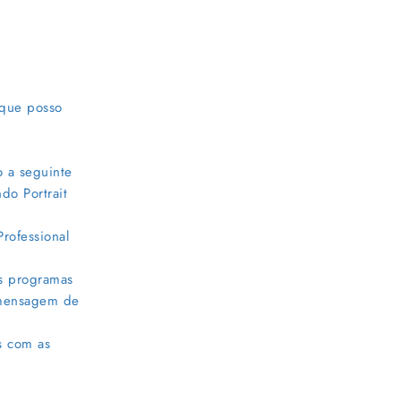
 que posso
o a seguinte
do Portrait
rofessional
os programas
a mensagem de
s com as