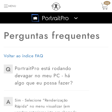
382
MENU
›
Perguntas frequentes
Voltar ao índice FAQ
PortraitPro está rodando
Q
devagar no meu PC - há
algo que eu possa fazer?
A
Sim - Selecione "Renderização
Rápida" no menu visualizar (em