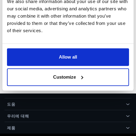
우 “드래프트”). 이것은 디스플레이
We also share information about your use of our site with
된 이미지 퀄리티를 살짝 감소시킬
our social media, advertising and analytics partners who
것 입니다 (사진은 조금 더 부드럽
may combine it with other information that you’ve
게), 그러나 훨씬 빠르게 업데이트
provided to them or that they’ve collected from your use
될 것입니다. 걱정 마십시오, 이 옵
of their services.
션은 이미지가 저장되었을 때 이미지
퀄리티에 아무런 영향을 미치지 않습
니다. 포트레잇 프로페셔날이 여전이
Allow all
느리게 실행되면, RAM (1GB 최소 권
장)이 충분한지 확인하십시오. 그리
고 나서도 실행에 문제가 있다면, 새
Customize
컴퓨터가 필요합니다!
도움
›
우리에 대해
›
제품
›