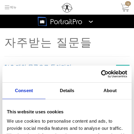
16
메뉴
›
자주받는 질문들
FAQ 메인 목록으로 돌아가기
무료
트라
포트레이트 프로가 내 컴퓨
질
이얼
터에서 느리게 작동됩니다.
Consent
Details
About
문
지금
-어떻게 해야하나요?
구매
하세
This website uses cookies
요
답
네- 보기 메뉴안에 “빠른 렌더링”을
We use cookies to personalise content and ads, to
선택 하십시오 (또는 이전 버젼인 경
provide social media features and to analyse our traffic.
변