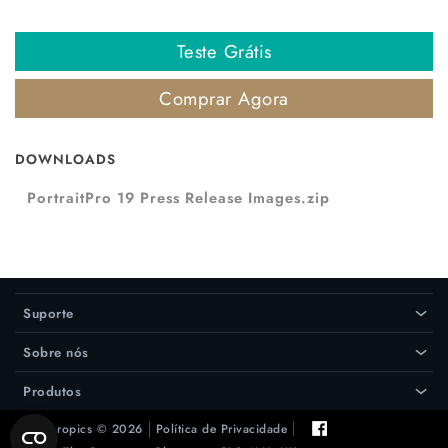
Teste Grátis
Comprar Agora
DOWNLOADS
PortraitPro 19 Press Release Images.zip
Suporte
›
Sobre nós
›
Produtos
›
Anthropics © 2026
Política de Privacidade