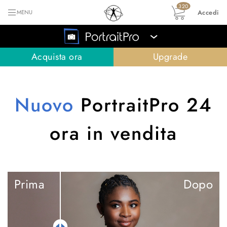
320
Accedi
MENU
›
Acquista ora
Upgrade
Nuovo
PortraitPro 24
ora in vendita
Prima
Dopo