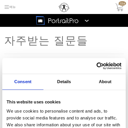
154
메뉴
›
자주받는 질문들
FAQ 메인 목록으로 돌아가기
무료
트라
포트레이트프로 5버전이거
질
이얼
Consent
Details
About
나, 그 이하의 버젼을 사용
문
지금
하고 있는데, 다른 컴퓨터
구매
에서 프로그램을 사용하고
This website uses cookies
하세
싶습니다. 어떻게 해야하나
We use cookies to personalise content and ads, to
요
provide social media features and to analyse our traffic.
요?
We also share information about your use of our site with