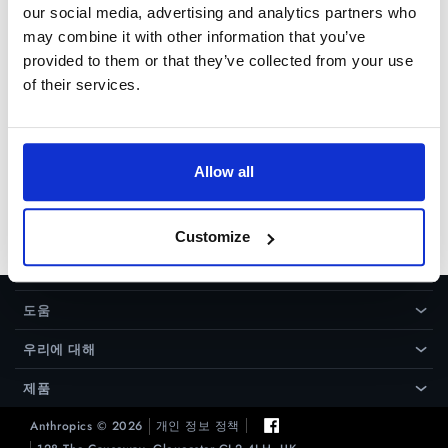
our social media, advertising and analytics partners who
may combine it with other information that you’ve
답
당신의 포트레이트 프로 버젼5(혹은
provided to them or that they’ve collected from your use
그 이하의 버전)을 다른 장치로 옮기
변
of their services.
고 싶다면, 라이센스 매니저를 이용
하시면 됩니다. 간단하게, 현재 사용
하고 있는 라이센스넘버를 비활성상
태로 바꾼 후 , 다시 포트레이트 프
Allow all
로를 사용할 수 있는 새로운 토큰을
생성하시면 됩니다. 이곳으로 가세요
license manager
Customize
도움
›
우리에 대해
›
제품
›
Anthropics © 2026
개인 정보 정책