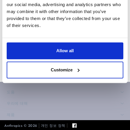
our social media, advertising and analytics partners who
may combine it with other information that you’ve
provided to them or that they’ve collected from your use
of their services.
Allow all
Customize
도움
›
우리에 대해
›
제품
›
Anthropics © 2026
개인 정보 정책