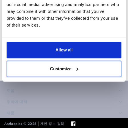
our social media, advertising and analytics partners who
may combine it with other information that you’ve
provided to them or that they’ve collected from your use
of their services.
Allow all
Customize
도움
›
우리에 대해
›
제품
›
Anthropics © 2026
개인 정보 정책