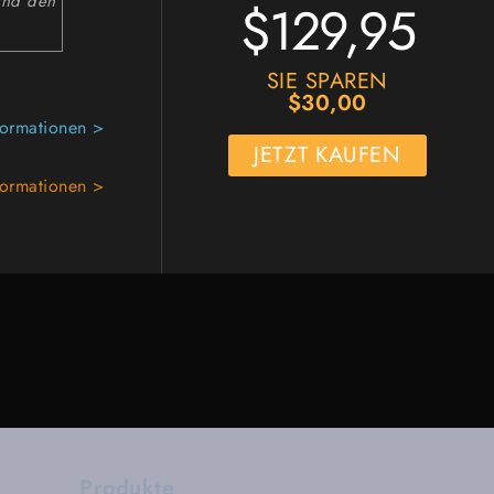
 und den
$129,95
SIE SPAREN
$30,00
formationen >
JETZT KAUFEN
formationen >
Produkte