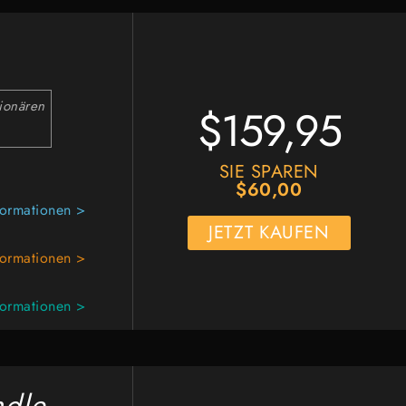
tionären
$159,95
SIE SPAREN
$60,00
formationen >
JETZT KAUFEN
formationen >
formationen >
ndle