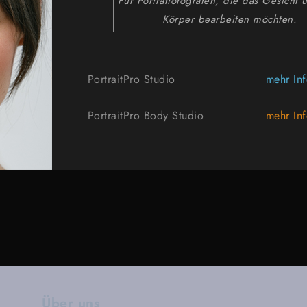
Für Porträtfotografen, die das Gesicht
Körper bearbeiten möchten.
PortraitPro Studio
mehr In
PortraitPro Body Studio
mehr In
Über uns