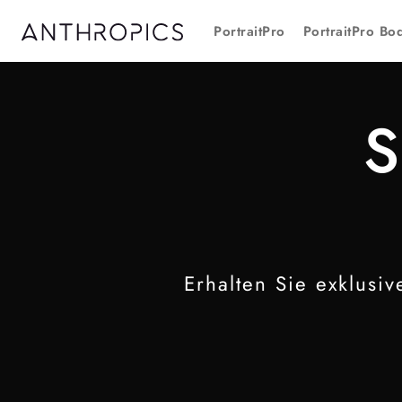
PortraitPro
PortraitPro Bo
S
Erhalten Sie exklusi