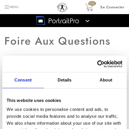
202
Se Connecter
MENU
›
Foire Aux Questions
Retour vers le menu principal des FAQs
Je ne vois plus les
Q
Consent
Details
About
miniatures de mes fichiers
de session PortraitPro
This website uses cookies
We use cookies to personalise content and ads, to
R
Peut-être parce qu'un autre
provide social media features and to analyse our traffic.
We also share information about your use of our site with
pogramme essaie d'afficher les