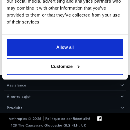
our social media, advertising and analytics partners who
fichiers .ppx que PortraitPro crée
may combine it with other information that you’ve
lors d'une session ou projet. Le
provided to them or that they’ve collected from your use
plus simple est de désinstaller
of their services.
puis réinstaller PortraitPro.
Allow all
Essai gratuit
Customize
Acheter
Assistance
›
À notre sujet
›
Produits
›
Anthropics © 2026
Politique de confidentialité
128 The Causeway, Gloucester GL2 4LH, UK