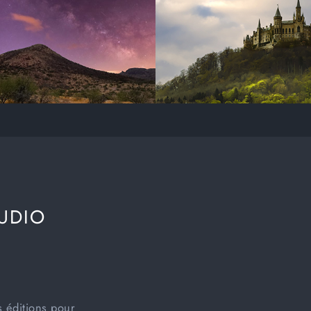
UDIO
MMANDES CIEL
RETOUCHE CIBLÉE
ndscapePro est livré
Des outils spécifiques à
ec des centaines
votre image - des reflets
options de ciel parmi
de l'eau aux montagnes.
squelles vous pouvez
s éditions pour