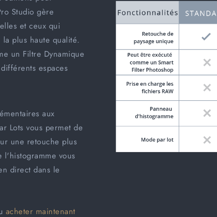
oisir ou vous pouvez
ro Studio
gère
uter les vôtres !
elles et ceux qui
 la plus haute qualité.
me un Filtre Dynamique
différents espaces
lémentaires aux
par Lots vous permet de
pour une retouche plus
ue l'histogramme vous
en direct dans le
u
acheter maintenant