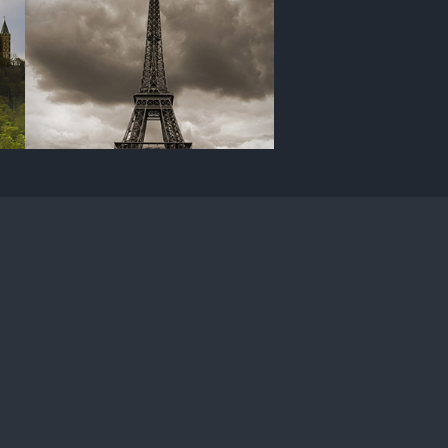
OPTIONS PRÉDÉFINIES EN UN
CLIC
Modifiez vos images en
un seul clic avec des
options prédéfinies