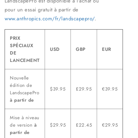
LandscapePro est disponible à l'achat ou
pour un essai gratuit à partir de
www.anthropics.com/fr/landscapepro/
.
PRIX
SPÉCIAUX
USD
GBP
EUR
DE
LANCEMENT
Nouvelle
édition de
$39.95
£29.95
€39.95
LandscapePro
à partir de
Mise à niveau
de version
à
$29.95
£22.45
€29.95
partir de