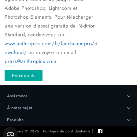
Adobe Photoshop, Lightroom et
Photoshop Elements. Pour télécharger
une version d'essai gratuite de l'édition
Standard, rendez-vous sur :
www.anthropics.com/fr/landscapepro/d
ownload/
ou envoyez un email
press@anthropics.com
.
Précédents
Assistance
›
À notre sujet
›
Produits
›
Anthropics © 2026
Politique de confidentialité