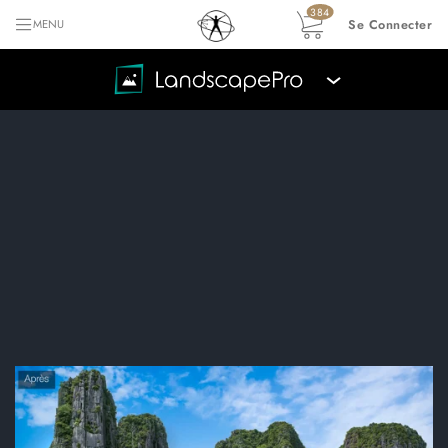
384
Se Connecter
MENU
›