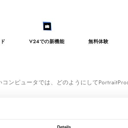
ード
V24での新機能
無料体験
ンピュータでは、どのようにしてPortraitP
を初回に起動すると、ライセンス認証を求められます。その際に
・フィンガープリント」をメモしてください。パソコンに
センス認証を行いたいパソコンのシステム・フィンガープ
Details