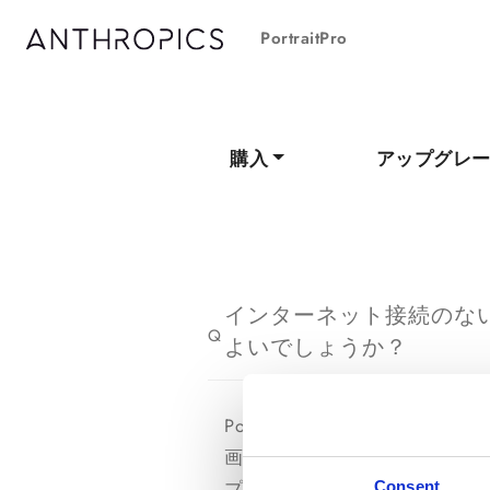
PortraitPro
購入
アップグレ
インターネット接続のないコ
Q
よいでしょうか？
PortraitProの製品版
画面に表示される「システム
プリントは異なります。ライ
Consent