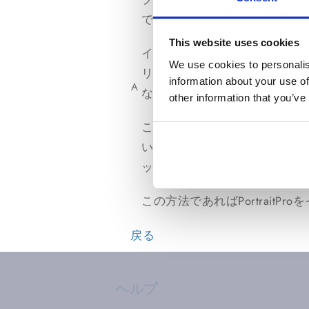
でください。
This website uses cookies
インターネットに接続されて
We use cookies to personalis
リントとEメールで送られている
information about your use of
A
な「キー」が含まれているフ
other information that you’ve
このキーをUSBメモリースティ
い。 手動ライセンス認証ダイ
ックよりキーの含まれた先ほ
この方法であればPortrai
戻る
ヘルプ