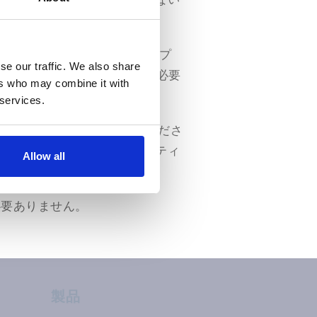
ほどのシステム・フィンガープ
se our traffic. We also share
aitProのライセンス認証に必要
ers who may combine it with
 services.
認証させたいパソコンに移してくださ
クリックし、USBメモリースティ
Allow all
は必要ありません。
製品