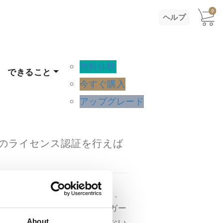
9
ヘルプ
無料体験
できること
今すぐ購入
アップグレード
roのライセンス認証を行えば
「手動ライセンス認証」を選択し、
よってこのシステム・フィンガー
リントを使用することを忘れない
About