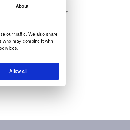
About
r uma pergunta à nossa equipe
se our traffic. We also share
ers who may combine it with
 services.
Allow all