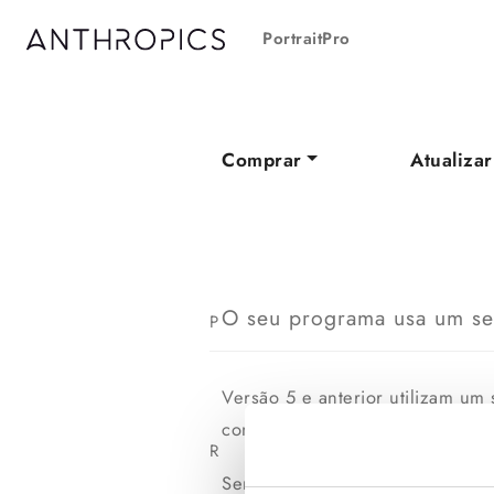
PortraitPro
Comprar
Atualizar
O seu programa usa um se
P
Versão 5 e anterior utilizam um 
computadores com acesso a Inter
R
Servidores não são utilizados a p