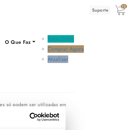
72
Suporte
Teste Grátis
O Que Faz
Comprar Agora
Atualizar
sões só podem ser utilizadas em
processamento do algoritmo.