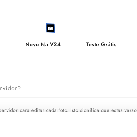
Novo Na V24
Teste Grátis
rvidor?
servidor para editar cada foto. Isto significa que estas ver
net. O servidor executa uma parte pequena mais vital no 
artir da versão 6.