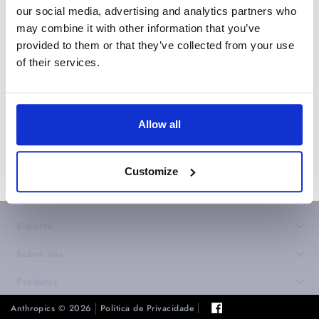
de cor são conservados de forma que as cores salvas
our social media, advertising and analytics partners who
serão as mesmas que foram carregadas. No entanto,
may combine it with other information that you’ve
nestas os perfis de cores são descartados ao mostrar
provided to them or that they’ve collected from your use
cores na sua tela.
of their services.
Se não tiver encontrado a resposta para a sua
pergunta,
crie um pedido de suporte
para fazer
uma pergunta à nossa equipe de suporte.
Allow all
Voltar
Customize
Suporte
›
Sobre nós
›
Produtos
›
Anthropics © 2026
Política de Privacidade