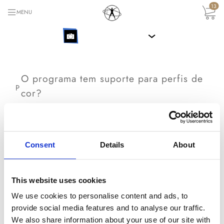
13
MENU
›
O programa tem suporte para perfis de
P
cor?
Na versão 8 e posteriores de Portrait Professional
Studio, selecione a opção
Preferências
ou
Consent
Details
About
Configurações
no menu para escolher como os
perfis de cor devem ser usados. Studio é um versão
com gerenciamento de cores e usará os perfis de cor
This website uses cookies
do seu monitor para mostrar as cores.
R
We use cookies to personalise content and ads, to
provide social media features and to analyse our traffic.
Em outras versões de Portrait Professional, os perfis
We also share information about your use of our site with