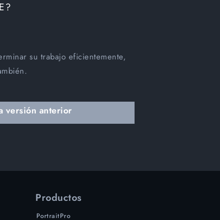
E?
erminar su trabajo eficientemente,
ambién.
 versión anterior
Productos
PortraitPro