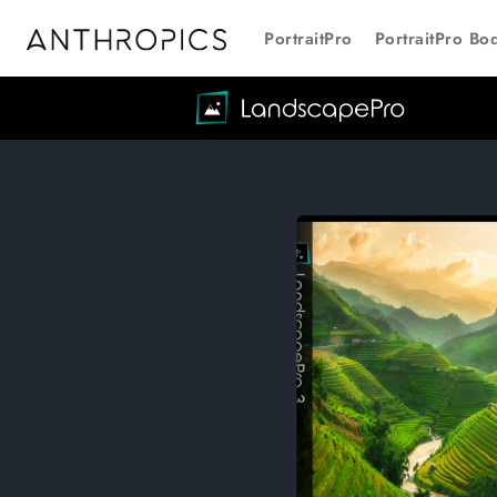
PortraitPro
PortraitPro Bo