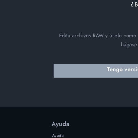
¿
Edita archivos RAW y úselo como f
hágase
Tengo versi
Ayuda
Ayuda