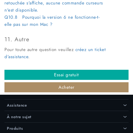
retouchée s'affiche, aucune commande curseurs
n'est disponible.
Q10.8 Pourquoi la version 6 ne fonctionne-t-
elle pas sur mon Mac ?
11. Autre
Pour toute autre question veuillez
créez un ticket
d'assistance
.
Essai gratuit
Acheter
Assistance
›
À notre sujet
›
Produits
›