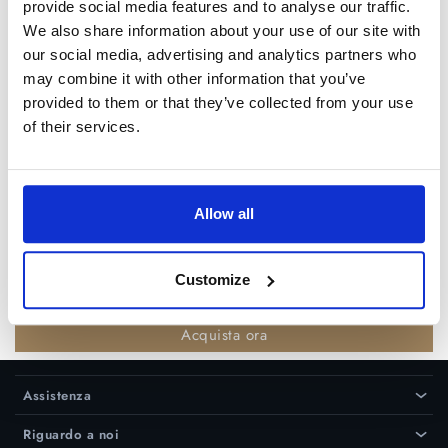
provide social media features and to analyse our traffic.
A
Certo che puoi. Quando hai finito
We also share information about your use of our site with
di lavorare su un viso, premi il
our social media, advertising and analytics partners who
pulsante "Avanti" e seleziona
may combine it with other information that you’ve
"Migliora un altro viso nella foto"
provided to them or that they’ve collected from your use
dal menu' a tendina (o dal menu'
of their services.
File in alto a sinistra). Questo ti
riportera' al primo stadio di
elaborazione della foto e ti
permettera' di lavorare su un altro
Allow all
volto.
Customize
Prova gratuita
Acquista ora
Assistenza
›
Riguardo a noi
›