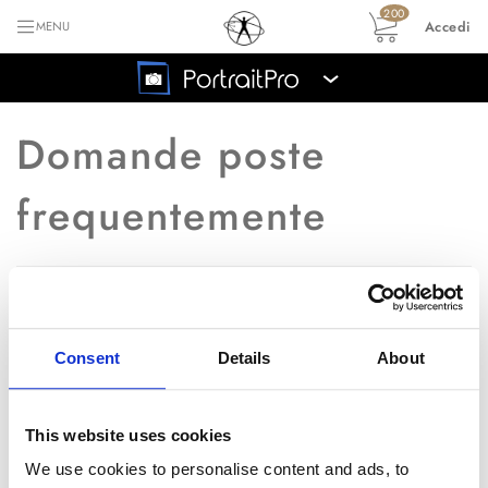
200
Accedi
MENU
›
Domande poste
frequentemente
Ritorna all'indice principale FAQ
Posso lavorare su
Q
Consent
Details
About
un'immagine che mostra
più di una persona?
This website uses cookies
We use cookies to personalise content and ads, to