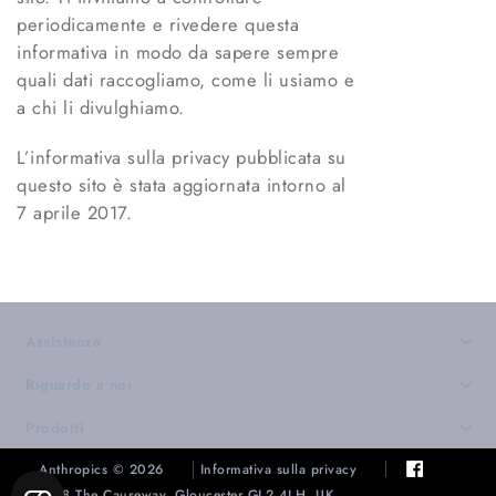
periodicamente e rivedere questa
informativa in modo da sapere sempre
quali dati raccogliamo, come li usiamo e
a chi li divulghiamo.
L’informativa sulla privacy pubblicata su
questo sito è stata aggiornata intorno al
7 aprile 2017.
Assistenza
›
Riguardo a noi
›
Prodotti
›
Anthropics © 2026
Informativa sulla privacy
128 The Causeway, Gloucester GL2 4LH, UK