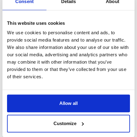
Consent
Details
About
ッサを推奨 。
メモリ
This website uses cookies
最低2GB RAMを必要とします。
We use cookies to personalise content and ads, to
大きな画像の作業には（8メガピ
provide social media features and to analyse our traffic.
クセルまたはそれ以上）4GBま
We also share information about your use of our site with
たはそれ以上のRAMが必要にな
our social media, advertising and analytics partners who
may combine it with other information that you’ve
ります。
provided to them or that they’ve collected from your use
of their services.
画面
最低1024 x 600サイズの画面が
必要です。
Allow all
OS
Customize
- Windows 10、 8、 7、
Windows
Vista、XP に対応。