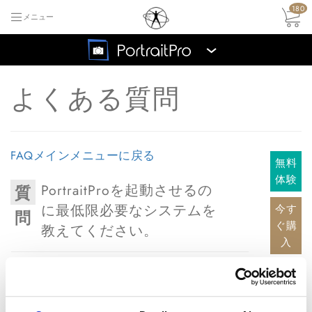
180
メニュー
›
よくある質問
FAQメインメニューに戻る
無料
体験
PortraitProを起動させるの
質
に最低限必要なシステムを
今す
問
ぐ購
教えてください。
入
答
プロセッサ
1GHz またはそれ以上のプロセ
え