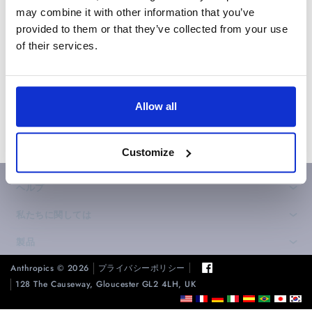
may combine it with other information that you’ve
provided to them or that they’ve collected from your use
of their services.
Allow all
Customize
ヘルプ
›
私たちに関しては
›
製品
›
Anthropics © 2026
プライバシーポリシー
128 The Causeway, Gloucester GL2 4LH, UK