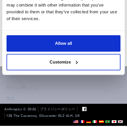
本人様負担となりますのでご了承ください。） ＜
may combine it with other information that you’ve
振込み先＞ 三菱東京UFJ銀行 たまプラーザ支店 普
provided to them or that they’ve collected from your use
通 0044810 口座名： アンスロピックステクノロ
of their services.
ジー （振込手数料はご本人様負担となります）
戻る
Allow all
Customize
ヘルプ
›
私たちに関しては
›
製品
›
Anthropics © 2026
プライバシーポリシー
128 The Causeway, Gloucester GL2 4LH, UK