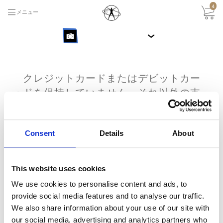
4
メニュー
›
クレジットカードまたはデビットカー
ドを保持していません。それ以外の支
Q
払い方法はありますか？
Consent
Details
About
はい。銀行振り込みでの支払いも受け付けておりま
す。 代金の振込み先は以下へお願いします。 振込み
手続きが完了しましたら、振込み明細書をスキャン
This website uses cookies
頂きEメールにてお送りください。その際に購入され
We use cookies to personalise content and ads, to
る商品名も忘れずにお知らせください。振込みが確
provide social media features and to analyse our traffic.
A
認され次第、お客様のEメールアドレスにライセンス
We also share information about your use of our site with
認証トークンをお届け致します。 （振込手数料はご
our social media, advertising and analytics partners who