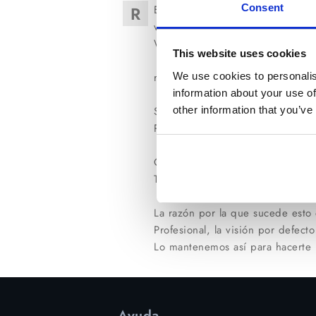
Consent
R
Esto es debido a un bug en Nero
visión de las imágenes en thumbn
Windows y vaya a Ejecutar dond
This website uses cookies
We use cookies to personalis
regsvr32 /u "C:Program FilesCo
information about your use of
other information that you’ve
Si Nero no es el problema, otra s
Portrait Professional.
Otra solución es ejecutar este pr
Thumbnails de Windows:
pp6No
La razón por la que sucede esto 
Profesional, la visión por defect
Lo mantenemos así para hacerte l
Ayuda