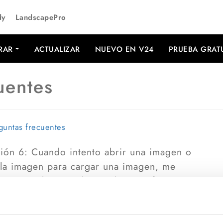
dy
LandscapePro
RAR
ACTUALIZAR
NUEVO EN V24
PRUEBA GRAT
uentes
eguntas frecuentes
rsión 6: Cuando intento abrir una imagen o
 la imagen para cargar una imagen, me
rror, "Debugger detectado - por favor,
o arreglo esto?