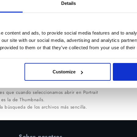
Details
 Visión Express y otros programas que personalizan la
ail. Para solucionarlo, presiona el botón Inicio de
e debe pegar el siguiente código:
e content and ads, to provide social media features and to analy
mmon FilesAheadDSFilterNeVideo.ax"
 our site with our social media, advertising and analytics partn
 provided to them or that they’ve collected from your use of their
olución es arrastrar la imagen que quieres arreglar a
ograma que evitará que Portrait Profesional utilice los
Customize
Thumbs.exe
.
es que cuando seleccionamos abrir en Portrait
o es la de Thumbnails.
a búsqueda de los archivos más sencilla.
Sobre nosotros