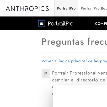
PortraitPro
PortraitPro Bo
COMP
Preguntas frec
Volver al índice principal de las pr
Portrait Professional ve
P
cambiar el directorio de
aparece un mensaje de e
cierre y reinicie". ¿Cóm