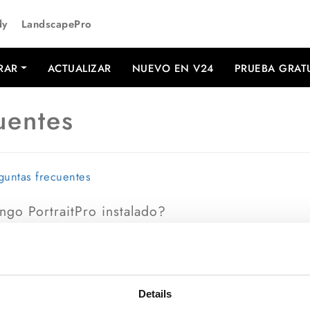
dy
LandscapePro
RAR
ACTUALIZAR
NUEVO EN V24
PRUEBA GRAT
uentes
eguntas frecuentes
ngo PortraitPro instalado?
s
e introduce tu licencia de activación. Encontrarás un
y actualizar. No necesitas descargar tu versión,
es tu clave de activación, introduce tu dirección de
Details
 correo con tu clave en los siguientes 30 minutos. Por