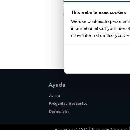
favor, recuerda mirar tu carpeta
This website uses cookies
detectado por tu correo como s
We use cookies to personalis
information about your use of
other information that you’ve
Ayuda
Ayuda
Preguntas frecuentes
Desinstalar
Anthropics © 2026
Política de Privacidad