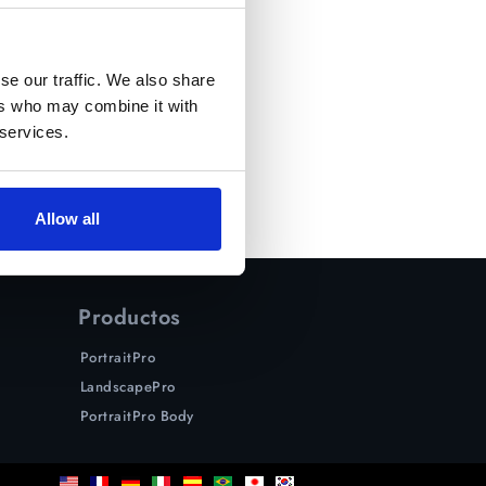
se our traffic. We also share
ers who may combine it with
 services.
Allow all
Productos
PortraitPro
LandscapePro
PortraitPro Body