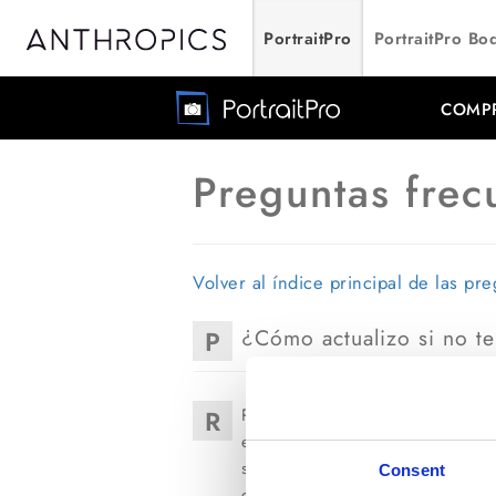
PortraitPro
PortraitPro Bo
COMP
Preguntas frec
Volver al índice principal de las pr
¿Cómo actualizo si no te
P
R
Por favor ve al
gestor de licencia
enlace para descargar la versión 
simplemente actualiza. Si no tien
Consent
correo electrónico y recibirás un