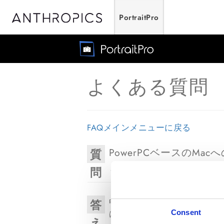
PortraitPro
よくある質問
FAQメインメニューに戻る
PowerPCベースのMa
質
ますか？
問
答
申し訳ございません。PowerPC
Consent
はありません。
え