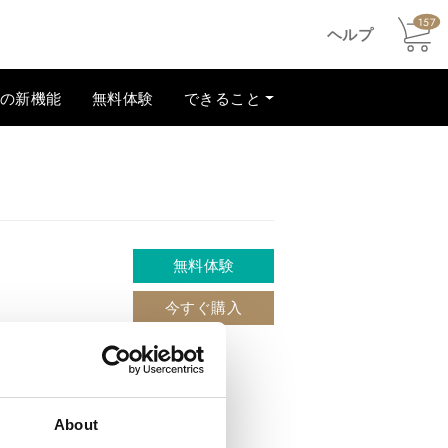
157
ヘルプ
での新機能
無料体験
できること
無料体験
今すぐ購入
About