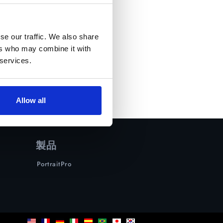
se our traffic. We also share
ers who may combine it with
 services.
Allow all
製品
PortraitPro