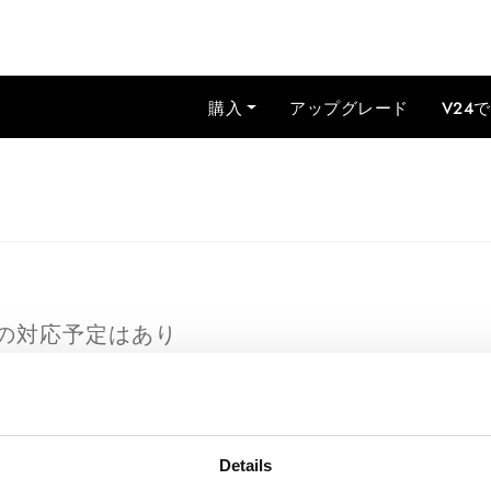
購入
アップグレード
V24
cへの対応予定はあり
ベースのMacへの対応予定
Details