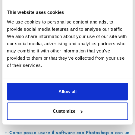
+
Il software supporta i profili di colore?
This website uses cookies
+
Come posso rimuovere PortraitPro Body?
We use cookies to personalise content and ads, to
+
Come posso riparare gli strappi nell'immagine?
provide social media features and to analyse our traffic.
We also share information about your use of our site with
+
Come posso correggere lo sfondo quando diventa
our social media, advertising and analytics partners who
distorto?
may combine it with other information that you’ve
provided to them or that they’ve collected from your use
+
Voglio solo lavorare sul viso. Devo marcare il corpo?
of their services.
+
Come si marca il corpo?
+
Posso modificare più di una persona nell'immagine?
Allow all
+
PortraitPro Body funziona lentamente sul mio
computer. C'è qualcosa che posso fare al riguardo?
Customize
+
Perché si verifica un arresto anomalo quando apro
un’immagine sul mio PC Windows?
+ Come posso usare il software con Photoshop o con un