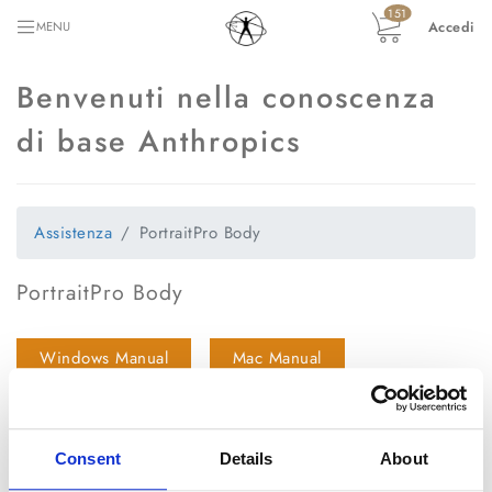
151
Accedi
MENU
Benvenuti nella conoscenza
di base Anthropics
Assistenza
PortraitPro Body
PortraitPro Body
Windows Manual
Mac Manual
+
Dove posso trovare aiuto per PortraitPro Body?
Consent
Details
About
+
Quali sono i requisiti di sistema per PortraitPro Body?