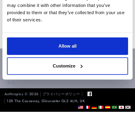
may combine it with other information that you’ve
+ PortraitPro Bodyのプラグイン
provided to them or that they’ve collected from your use
of their services.
+ LandscapeProのプラグイン
Allow all
ヘルプ
›
Customize
私たちに関しては
›
製品
›
Anthropics © 2026
プライバシーポリシー
128 The Causeway, Gloucester GL2 4LH, UK